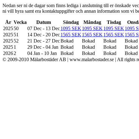
Nedan ser ni de dagar som finns lediga i anslutning till er önskade veck
ni vill hyra samt era kontaktuppgifter och annan information som vi be
År
Vecka
Datum
Söndag
Måndag
Tisdag
Onsd
2025
50
07 Dec - 13 Dec
1095 SEK
1095 SEK
1095 SEK
1095 
2025
51
14 Dec - 20 Dec
1565 SEK
1565 SEK
1565 SEK
1565 
2025
52
21 Dec - 27 Dec
Bokad
Bokad
Bokad
Bokad
2025
1
29 Dec - 04 Jan
Bokad
Bokad
Bokad
Bokad
2026
2
04 Jan - 10 Jan
Bokad
Bokad
Bokad
Bokad
© 2009-2010 Mälarbostäder AB | www.malarbostader.se | All rights r