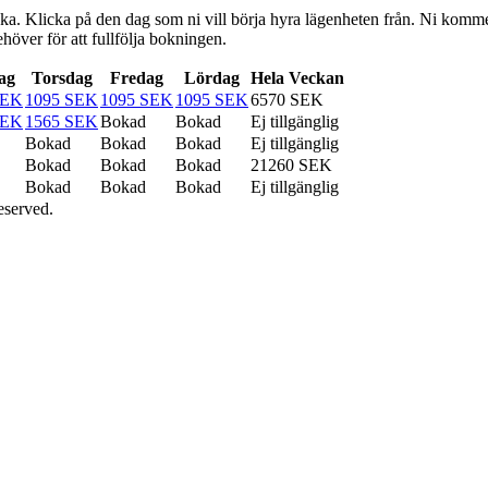
a. Klicka på den dag som ni vill börja hyra lägenheten från. Ni kommer dä
höver för att fullfölja bokningen.
ag
Torsdag
Fredag
Lördag
Hela Veckan
SEK
1095 SEK
1095 SEK
1095 SEK
6570 SEK
SEK
1565 SEK
Bokad
Bokad
Ej tillgänglig
Bokad
Bokad
Bokad
Ej tillgänglig
Bokad
Bokad
Bokad
21260 SEK
Bokad
Bokad
Bokad
Ej tillgänglig
eserved.