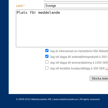
Land *
Jag är intresserad av nyhetsbrev från Mäla
Jag vill lägga till avbeställningsskydd á 35
Jag vill lägga till avresestädning á 1450 SE
Jag vill beställa husdjurstillägg á 300 SEK
L
© 2009-2010 Mälarbostäder AB | www.malarbostader.se | All rights reserved.