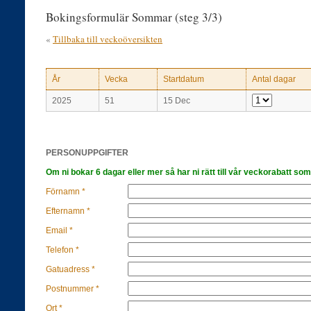
Bokingsformulär Sommar (steg 3/3)
«
Tillbaka till veckoöversikten
År
Vecka
Startdatum
Antal dagar
2025
51
15 Dec
PERSONUPPGIFTER
Om ni bokar 6 dagar eller mer så har ni rätt till vår veckorabatt som
Förnamn *
Efternamn *
Email *
Telefon *
Gatuadress *
Postnummer *
Ort *