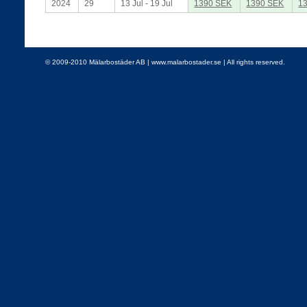
2024
29
13 Jul - 19 Jul
1390 SEK
1390 SEK
1
© 2009-2010 Mälarbostäder AB | www.malarbostader.se | All rights reserved.