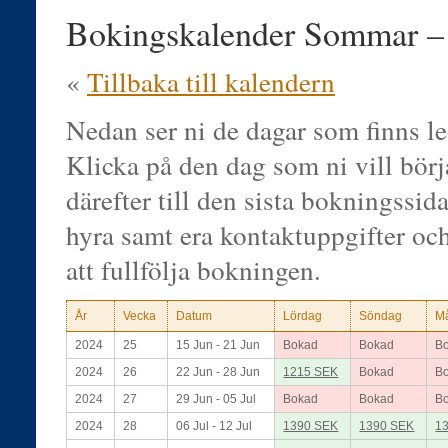
Bokingskalender Sommar 
«
Tillbaka till kalendern
Nedan ser ni de dagar som finns le
Klicka på den dag som ni vill bör
därefter till den sista bokningssidan
hyra samt era kontaktuppgifter oc
att fullfölja bokningen.
År
Vecka
Datum
Lördag
Söndag
M
2024
25
15 Jun - 21 Jun
Bokad
Bokad
B
2024
26
22 Jun - 28 Jun
1215 SEK
Bokad
B
2024
27
29 Jun - 05 Jul
Bokad
Bokad
B
2024
28
06 Jul - 12 Jul
1390 SEK
1390 SEK
1