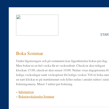
STAR
Boka Sommar
Under lågsäsongen och på sommaren kan lägenheterna bokas per dag.
Men bokar ni en hel vecka får ni veckorabatt. Check-in sker tidigast
klockan 15.00, check-ut sker senast 10.00. Nedan visas dagspriserna fö
lediga veckodagar samt veckopriser för lediga veckor. Vill ni boka mer
en natt klickar ni på startdatumet och fyller sedan i antalet nätter i näst
bokningsmeny. Minst 3 nätter per bokning.
»
Information
»
Bokningskalender Sommar