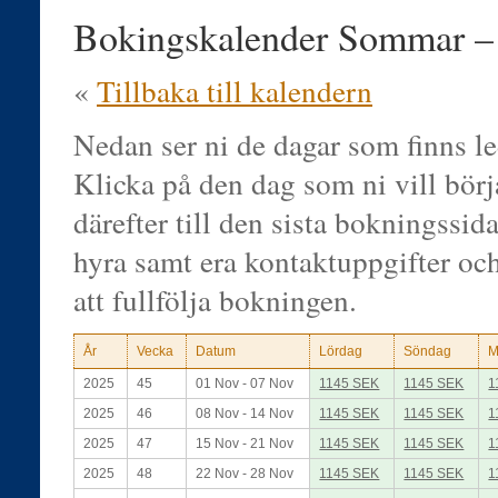
Bokingskalender Sommar 
«
Tillbaka till kalendern
Nedan ser ni de dagar som finns le
Klicka på den dag som ni vill bör
därefter till den sista bokningssidan
hyra samt era kontaktuppgifter oc
att fullfölja bokningen.
År
Vecka
Datum
Lördag
Söndag
M
2025
45
01 Nov - 07 Nov
1145 SEK
1145 SEK
1
2025
46
08 Nov - 14 Nov
1145 SEK
1145 SEK
1
2025
47
15 Nov - 21 Nov
1145 SEK
1145 SEK
1
2025
48
22 Nov - 28 Nov
1145 SEK
1145 SEK
1