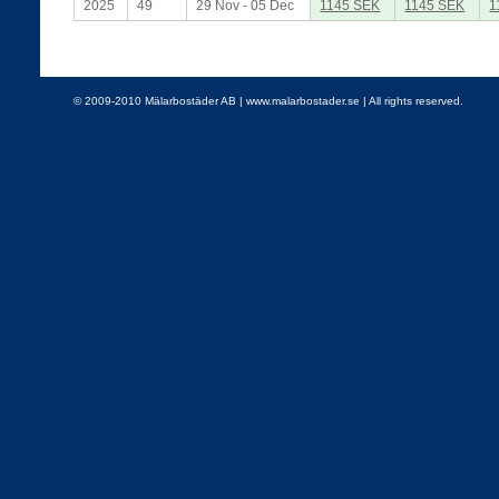
2025
49
29 Nov - 05 Dec
1145 SEK
1145 SEK
1
© 2009-2010 Mälarbostäder AB | www.malarbostader.se | All rights reserved.