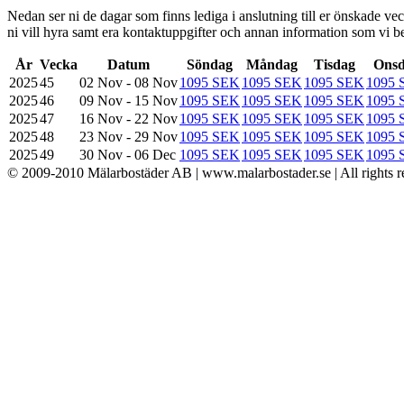
Nedan ser ni de dagar som finns lediga i anslutning till er önskade veck
ni vill hyra samt era kontaktuppgifter och annan information som vi be
År
Vecka
Datum
Söndag
Måndag
Tisdag
Ons
2025
45
02 Nov - 08 Nov
1095 SEK
1095 SEK
1095 SEK
1095 
2025
46
09 Nov - 15 Nov
1095 SEK
1095 SEK
1095 SEK
1095 
2025
47
16 Nov - 22 Nov
1095 SEK
1095 SEK
1095 SEK
1095 
2025
48
23 Nov - 29 Nov
1095 SEK
1095 SEK
1095 SEK
1095 
2025
49
30 Nov - 06 Dec
1095 SEK
1095 SEK
1095 SEK
1095 
© 2009-2010 Mälarbostäder AB | www.malarbostader.se | All rights r