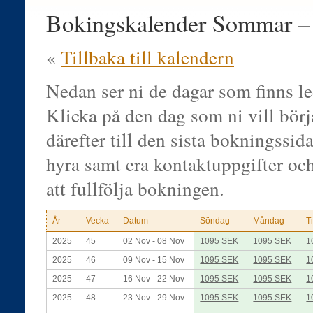
Bokingskalender Sommar 
«
Tillbaka till kalendern
Nedan ser ni de dagar som finns le
Klicka på den dag som ni vill bör
därefter till den sista bokningssidan
hyra samt era kontaktuppgifter oc
att fullfölja bokningen.
År
Vecka
Datum
Söndag
Måndag
T
2025
45
02 Nov - 08 Nov
1095 SEK
1095 SEK
1
2025
46
09 Nov - 15 Nov
1095 SEK
1095 SEK
1
2025
47
16 Nov - 22 Nov
1095 SEK
1095 SEK
1
2025
48
23 Nov - 29 Nov
1095 SEK
1095 SEK
1