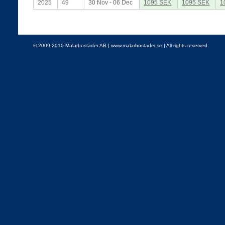
2025
49
30 Nov - 06 Dec
1095 SEK
1095 SEK
1
© 2009-2010 Mälarbostäder AB | www.malarbostader.se | All rights reserved.