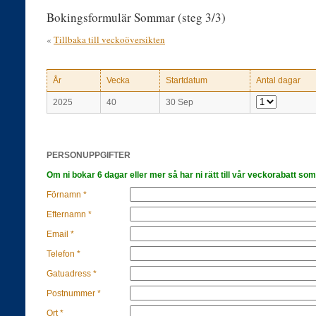
Bokingsformulär Sommar (steg 3/3)
«
Tillbaka till veckoöversikten
År
Vecka
Startdatum
Antal dagar
2025
40
30 Sep
PERSONUPPGIFTER
Om ni bokar 6 dagar eller mer så har ni rätt till vår veckorabatt som
Förnamn *
Efternamn *
Email *
Telefon *
Gatuadress *
Postnummer *
Ort *