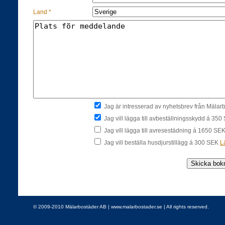
Land *
Jag är intresserad av nyhetsbrev från Mäla
Jag vill lägga till avbeställningsskydd á 35
Jag vill lägga till avresestädning á 1650 SE
Jag vill beställa husdjurstillägg á 300 SEK
L
© 2009-2010 Mälarbostäder AB | www.malarbostader.se | All rights reserved.