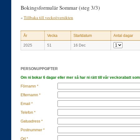
Bokingsformulär Sommar (steg 3/3)
«
Tillbaka till veckoöversikten
År
Vecka
Startdatum
Antal dagar
2025
51
16 Dec
PERSONUPPGIFTER
Om ni bokar 6 dagar eller mer så har ni rätt till vår veckorabatt som
Förnamn *
Efternamn *
Email *
Telefon *
Gatuadress *
Postnummer *
Ort *