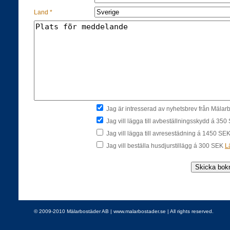
Land *
Jag är intresserad av nyhetsbrev från Mäla
Jag vill lägga till avbeställningsskydd á 35
Jag vill lägga till avresestädning á 1450 SE
Jag vill beställa husdjurstillägg á 300 SEK
L
© 2009-2010 Mälarbostäder AB | www.malarbostader.se | All rights reserved.