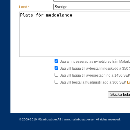
Land *
Jag är intresserad av nyhetsbrev från Mäla
Jag vill lägga till avbeställningsskydd á 35
Jag vill lägga till avresestädning á 1450 SE
Jag vill beställa husdjurstillägg á 300 SEK
L
© 2009-2010 Mälarbostäder AB | www.malarbostader.se | All rights reserved.