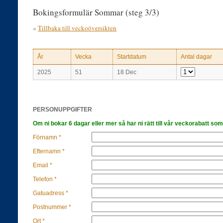
Bokingsformulär Sommar (steg 3/3)
«
Tillbaka till veckoöversikten
År
Vecka
Startdatum
Antal dagar
2025
51
18 Dec
PERSONUPPGIFTER
Om ni bokar 6 dagar eller mer så har ni rätt till vår veckorabatt som
Förnamn *
Efternamn *
Email *
Telefon *
Gatuadress *
Postnummer *
Ort *