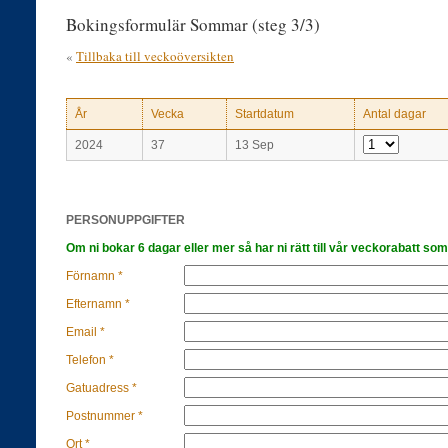
Bokingsformulär Sommar (steg 3/3)
«
Tillbaka till veckoöversikten
År
Vecka
Startdatum
Antal dagar
2024
37
13 Sep
PERSONUPPGIFTER
Om ni bokar 6 dagar eller mer så har ni rätt till vår veckorabatt som
Förnamn *
Efternamn *
Email *
Telefon *
Gatuadress *
Postnummer *
Ort *