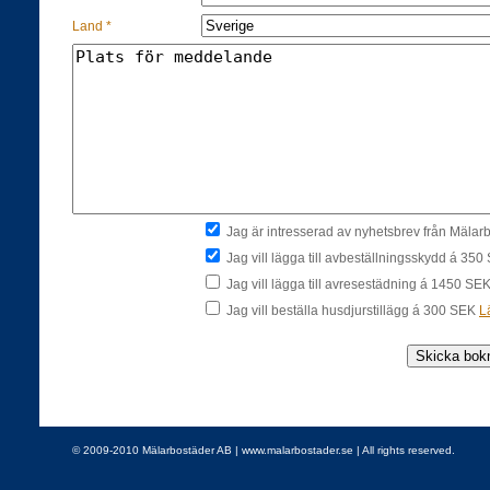
Land *
Jag är intresserad av nyhetsbrev från Mäla
Jag vill lägga till avbeställningsskydd á 35
Jag vill lägga till avresestädning á 1450 SE
Jag vill beställa husdjurstillägg á 300 SEK
L
© 2009-2010 Mälarbostäder AB | www.malarbostader.se | All rights reserved.