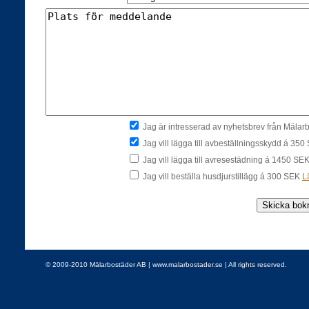
Jag är intresserad av nyhetsbrev från Mäla
Jag vill lägga till avbeställningsskydd á 35
Jag vill lägga till avresestädning á 1450 SE
Jag vill beställa husdjurstillägg á 300 SEK
L
© 2009-2010 Mälarbostäder AB | www.malarbostader.se | All rights reserved.