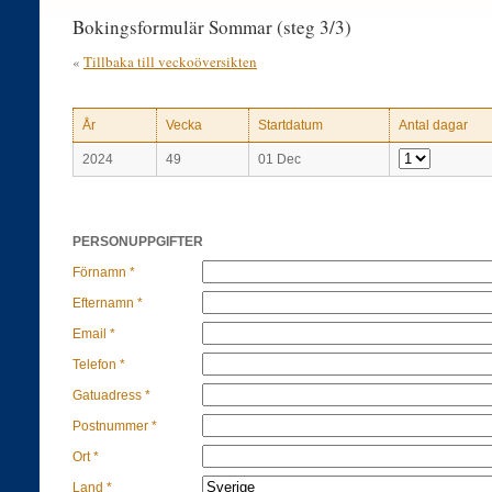
Bokingsformulär Sommar (steg 3/3)
«
Tillbaka till veckoöversikten
År
Vecka
Startdatum
Antal dagar
2024
49
01 Dec
PERSONUPPGIFTER
Förnamn *
Efternamn *
Email *
Telefon *
Gatuadress *
Postnummer *
Ort *
Land *