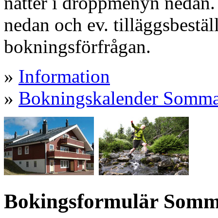
nätter i droppmenyn nedan. 
nedan och ev. tilläggsbestäl
bokningsförfrågan.
»
Information
»
Bokningskalender Somm
Bokingsformulär Somma