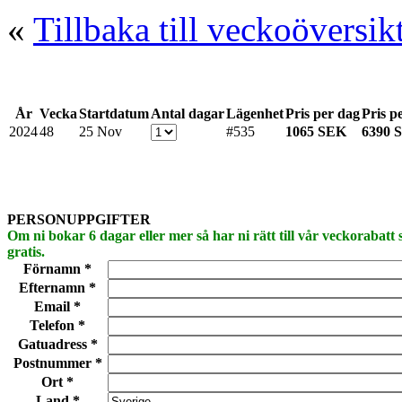
«
Tillbaka till veckoöversik
År
Vecka
Startdatum
Antal dagar
Lägenhet
Pris per dag
Pris p
2024
48
25 Nov
#535
1065 SEK
6390 
PERSONUPPGIFTER
Om ni bokar 6 dagar eller mer så har ni rätt till vår veckorabatt
gratis.
Förnamn *
Efternamn *
Email *
Telefon *
Gatuadress *
Postnummer *
Ort *
Land *