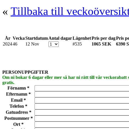
«
Tillbaka till veckoöversik
År
Vecka
Startdatum
Antal dagar
Lägenhet
Pris per dag
Pris p
2024
46
12 Nov
#535
1065 SEK
6390 
PERSONUPPGIFTER
Om ni bokar 6 dagar eller mer så har ni rätt till vår veckorabatt
gratis.
Förnamn *
Efternamn *
Email *
Telefon *
Gatuadress *
Postnummer *
Ort *