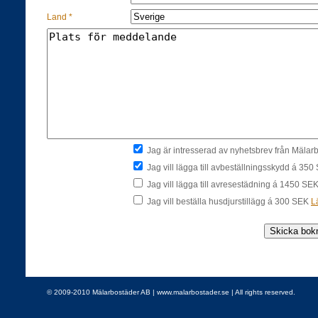
Land *
Jag är intresserad av nyhetsbrev från Mäla
Jag vill lägga till avbeställningsskydd á 35
Jag vill lägga till avresestädning á 1450 SE
Jag vill beställa husdjurstillägg á 300 SEK
L
© 2009-2010 Mälarbostäder AB | www.malarbostader.se | All rights reserved.