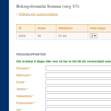
Bokingsformulär Sommar (steg 3/3)
«
Tillbaka till veckoöversikten
År
Vecka
Startdatum
Antal dagar
2024
30
25 Jul
PERSONUPPGIFTER
Om ni bokar 6 dagar eller mer så har ni rätt till vår veckorabatt som
Förnamn *
Efternamn *
Email *
Telefon *
Gatuadress *
Postnummer *
Ort *