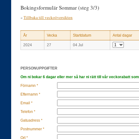
Bokingsformulär Sommar (steg 3/3)
«
Tillbaka till veckoöversikten
År
Vecka
Startdatum
Antal dagar
2024
27
04 Jul
PERSONUPPGIFTER
Om ni bokar 6 dagar eller mer så har ni rätt till vår veckorabatt som
Förnamn *
Efternamn *
Email *
Telefon *
Gatuadress *
Postnummer *
Ort *