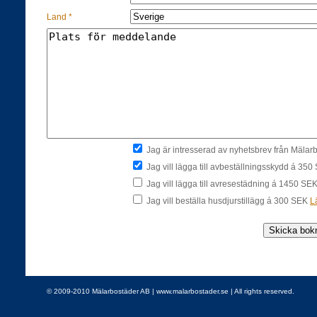
Land *
Jag är intresserad av nyhetsbrev från Mäla
Jag vill lägga till avbeställningsskydd á 35
Jag vill lägga till avresestädning á 1450 SE
Jag vill beställa husdjurstillägg á 300 SEK
L
© 2009-2010 Mälarbostäder AB | www.malarbostader.se | All rights reserved.