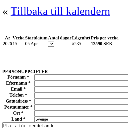
«
Tillbaka till kalendern
År
Vecka
Startdatum
Antal dagar
Lägenhet
Pris per vecka
2026
15
05 Apr
#535
12590 SEK
PERSONUPPGIFTER
Förnamn *
Efternamn *
Email *
Telefon *
Gatuadress *
Postnummer *
Ort *
Land *